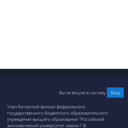
Вы не вошли в систему
Вход
Улан-Баторский филиал федерального
государственного бюджетного образовательного
учреждения высшего образования "Российский
экономический университет имени Г.В.