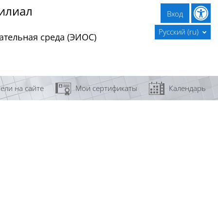
филиал
Вход
Русский ‎(ru)‎
тельная среда (ЭИОС)
ели на сайте
Мои сертификаты
Календарь